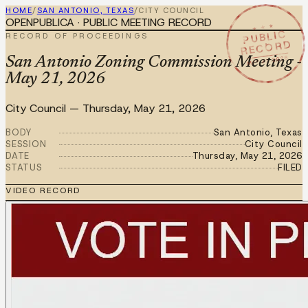
HOME
/
SAN ANTONIO, TEXAS
/
CITY COUNCIL
OPENPUBLICA · PUBLIC MEETING RECORD
★ ★ ★
PUBLIC
RECORD OF PROCEEDINGS
RECORD
MAY 21 2026
San Antonio Zoning Commission Meeting -
May 21, 2026
City Council
—
Thursday, May 21, 2026
BODY
San Antonio, Texas
SESSION
City Council
DATE
Thursday, May 21, 2026
STATUS
FILED
VIDEO RECORD