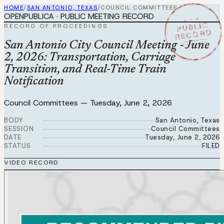
HOME
/
SAN ANTONIO, TEXAS
/
COUNCIL COMMITTEES
OPENPUBLICA · PUBLIC MEETING RECORD
★ ★ ★
PUBLIC
RECORD OF PROCEEDINGS
RECORD
JUN 2 2026
San Antonio City Council Meeting - June
2, 2026: Transportation, Carriage
Transition, and Real-Time Train
Notification
Council Committees
—
Tuesday, June 2, 2026
BODY
San Antonio, Texas
SESSION
Council Committees
DATE
Tuesday, June 2, 2026
STATUS
FILED
VIDEO RECORD