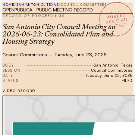
HOME
/
SAN ANTONIO, TEXAS
/
COUNCIL COMMITTEES
OPENPUBLICA · PUBLIC MEETING RECORD
★ ★ ★
PUBLIC
RECORD OF PROCEEDINGS
RECORD
JUN 23 2026
San Antonio City Council Meeting on
2026-06-23: Consolidated Plan and
Housing Strategy
Council Committees
—
Tuesday, June 23, 2026
BODY
San Antonio, Texas
SESSION
Council Committees
DATE
Tuesday, June 23, 2026
STATUS
FILED
VIDEO RECORD