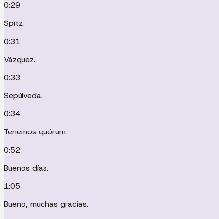
0:29
Spitz.
0:31
Vázquez.
0:33
Sepúlveda.
0:34
Tenemos quórum.
0:52
Buenos días.
1:05
Bueno, muchas gracias.