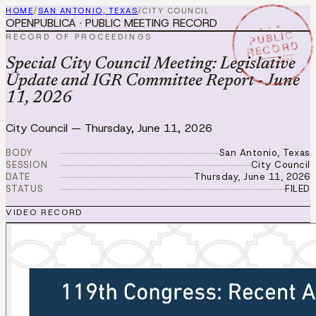
HOME
/
SAN ANTONIO, TEXAS
/
CITY COUNCIL
OPENPUBLICA · PUBLIC MEETING RECORD
★ ★ ★
PUBLIC
RECORD OF PROCEEDINGS
RECORD
JUN 11 2026
Special City Council Meeting: Legislative
Update and IGR Committee Report - June
11, 2026
City Council
—
Thursday, June 11, 2026
BODY
San Antonio, Texas
SESSION
City Council
DATE
Thursday, June 11, 2026
STATUS
FILED
VIDEO RECORD