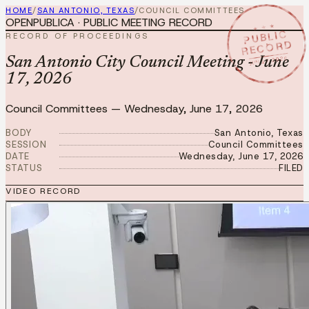
HOME
/
SAN ANTONIO, TEXAS
/
COUNCIL COMMITTEES
OPENPUBLICA · PUBLIC MEETING RECORD
★ ★ ★
PUBLIC
RECORD OF PROCEEDINGS
RECORD
JUN 17 2026
San Antonio City Council Meeting - June
17, 2026
Council Committees
—
Wednesday, June 17, 2026
BODY
San Antonio, Texas
SESSION
Council Committees
DATE
Wednesday, June 17, 2026
STATUS
FILED
VIDEO RECORD